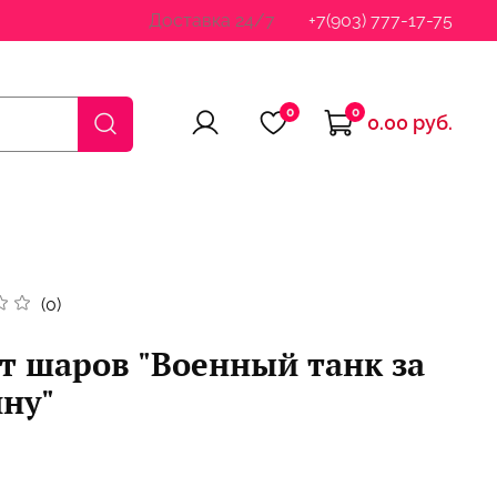
Доставка 24/7
+7(903) 777-17-75
0
0
0.00 руб.
(0)
т шаров "Военный танк за
ну"