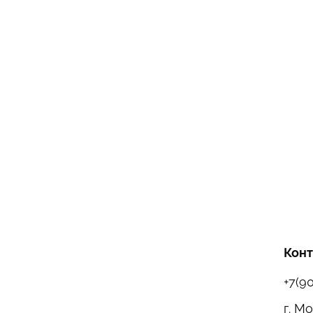
Кон
+7(9
г. М