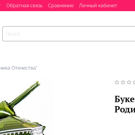
т
Обратная связь
Сравнение
Личный кабинет
ника Отечества"
Буке
Роди