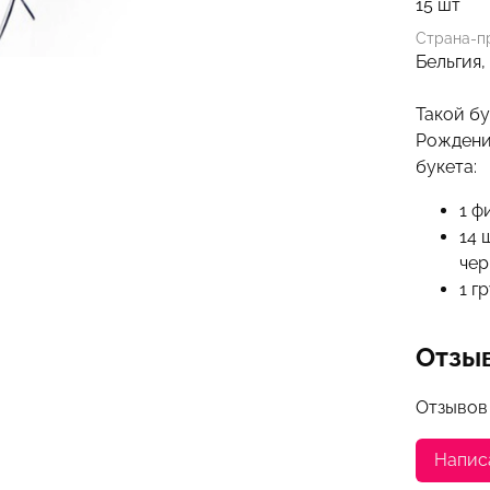
15 шт
Страна-п
Бельгия,
Такой б
Рождения
букета:
1 ф
14 
чер
1 г
Отзы
Отзывов
Напис