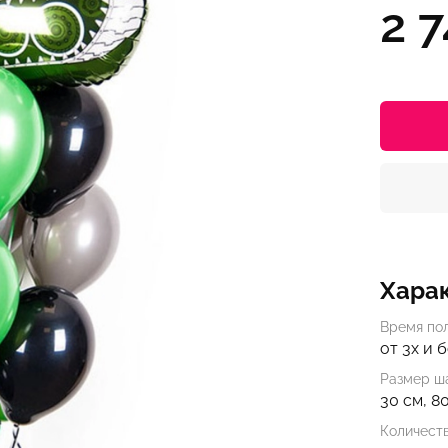
2 
Хара
Время по
от 3х и 
Размер ша
30 см, 8
Количест