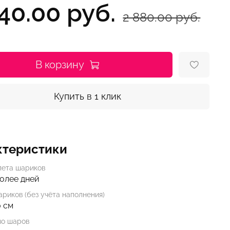
740.00 руб.
2 880.00 руб.
В корзину
Купить в 1 клик
ктеристики
лета шариков
более дней
риков (без учёта наполнения)
0 см
во шаров