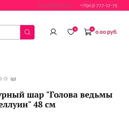
Доставка 24/7
+7(903) 777-17-75
0
0
0.00 руб.
(0)
урный шар "Голова ведьмы
еллуин" 48 см