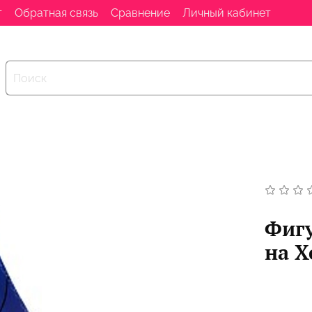
т
Обратная связь
Сравнение
Личный кабинет
Фиг
на Х