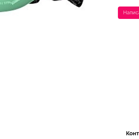
Напис
Кон