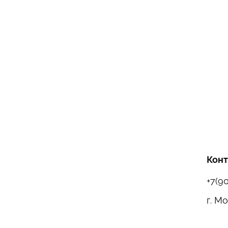
Кон
+7(9
г. М