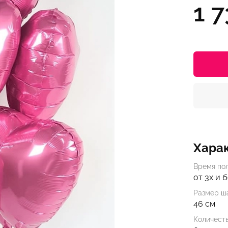
1 7
Хара
Время по
от 3х и 
Размер ша
46 см
Количест