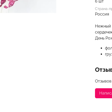
6 шт
Страна-п
Россия
Нежный 
сердечек
День Рож
фол
гру
Отзы
Отзывов
Напис