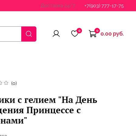
Доставка 24/7
+7(903) 777-17-75
0
0
0.00 руб.
(0)
ки с гелием "На День
ения Принцессе с
онами"