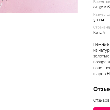
Время по
от 3х и 
Размер ша
30 см
Страна-п
Китай
Нежные 
из нату
золотых
поздрав
наполне
шаров Hi
Отзы
Отзывов