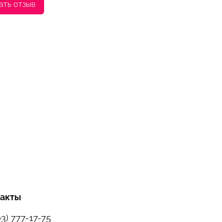
ать отзыв
такты
03) 777-17-75