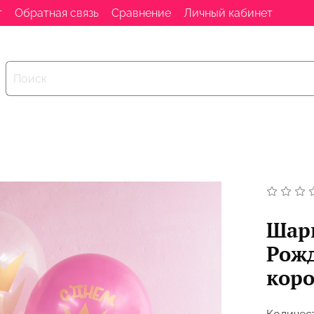
т
Обратная связь
Сравнение
Личный кабинет
Шари
Рожд
кор