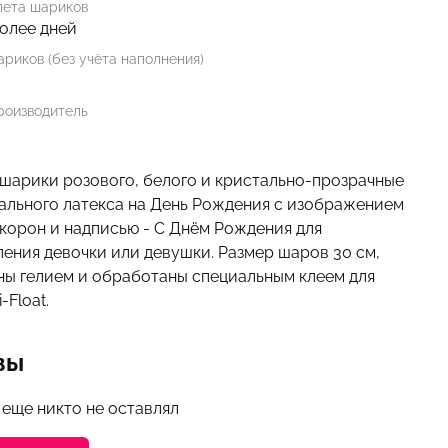
лета шариков
более дней
риков (без учёта наполнения)
роизводитель
шарики розового, белого и кристально-прозрачные
рального латекса на День Рождения с изображением
 корон и надписью - С Днём Рождения для
ления девочки или девушки.
Размер шаров 30 см,
ны гелием и обработаны специальным клеем для
-Float.
вы
 еще никто не оставлял