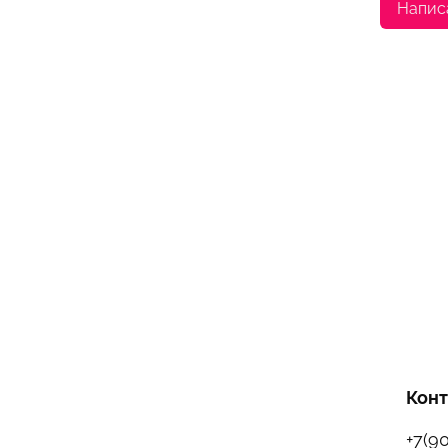
Напис
Кон
+7(9