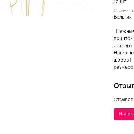
10 шт
Страна-п
Бельгия
Нежные 
принтом 
оставит 
Н
аполне
шаров Hi
размером
Отзы
Отзывов
Напис