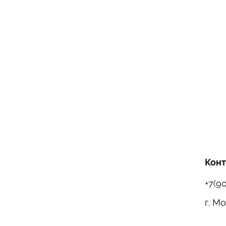
Кон
+7(9
г. М