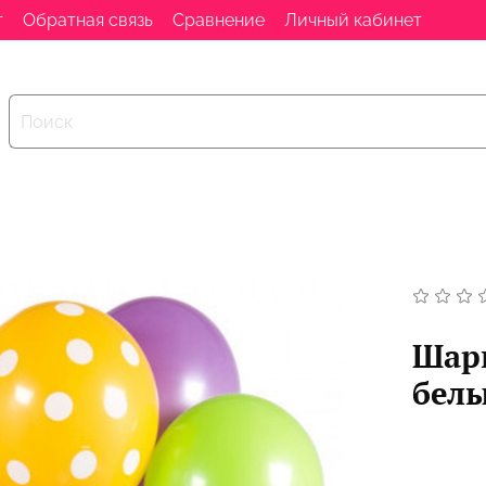
т
Обратная связь
Сравнение
Личный кабинет
Шари
белы