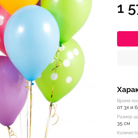
1 5
Хара
Время по
от 3х и 
Размер ша
35 см
Количест