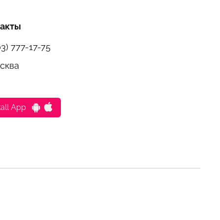
такты
03) 777-17-75
осква
tall App