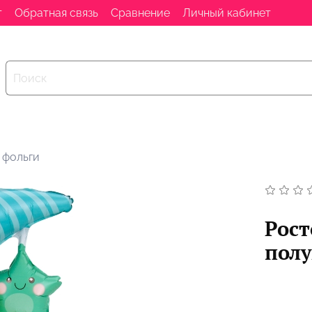
т
Обратная связь
Сравнение
Личный кабинет
 фольги
Рост
пол