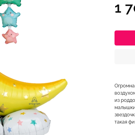
1 
Огромная
воздухо
из родд
малышки
звездочк
такая фи