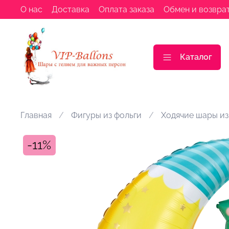
О нас
Доставка
Оплата заказа
Обмен и возвра
Каталог
Главная
Фигуры из фольги
Ходячие шары из
-11%