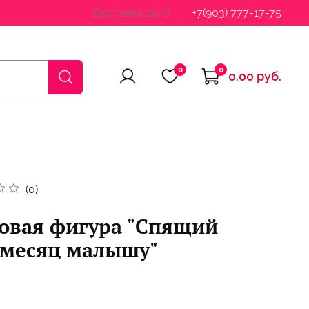
Доставка 24/7
+7(903) 777-17-75
0
0
0.00 руб.
(0)
овая фигура "Спящий
умесяц малышу"