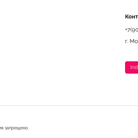
Кон
+7(9
г. М
Ins
ия запрещено.