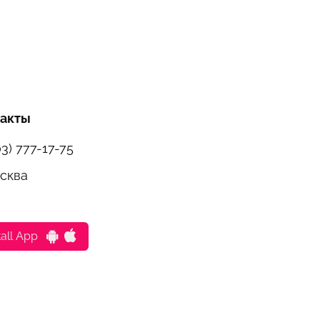
такты
03) 777-17-75
осква
tall App