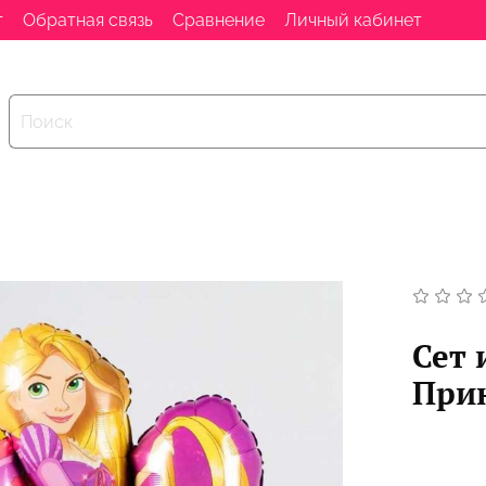
т
Обратная связь
Сравнение
Личный кабинет
Сет 
При