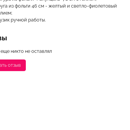
руга из фольги 46 см - желтый и светло-фиолетовый
елием;
рузик ручной работы.
вы
 еще никто не оставлял
ать отзыв