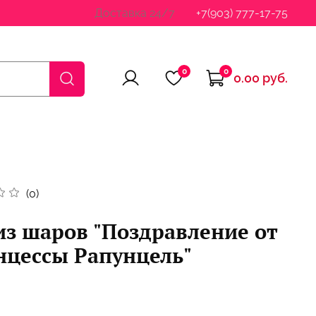
Доставка 24/7
+7(903) 777-17-75
0
0
0.00 руб.
(0)
из шаров "Поздравление от
нцессы Рапунцель"