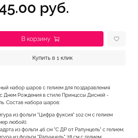
45.00 руб.
В корзину
Купить в 1 клик
ный набор шаров с гелием для поздаравления
 с Днем Рождения в стиле Принцссы Дисней -
ль. Состав набора шаров:
игура из фольги "Цифра фуксия" 102 см с гелием
мер любой);
вадрта из фольги 46 см "С ДР от Рапунцель" с гелием;
игура из фольги "Рапунцель" 78 см с гелием;