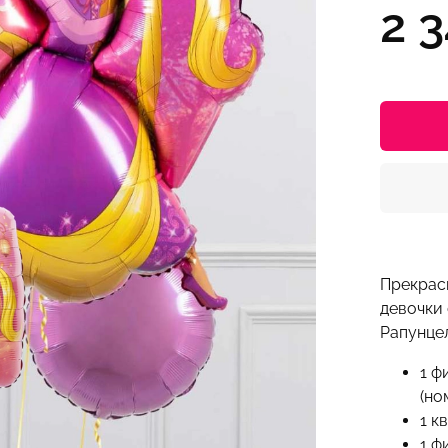
2 3
Прекрас
девочки
Рапунце
1 ф
(но
1 к
1 ф