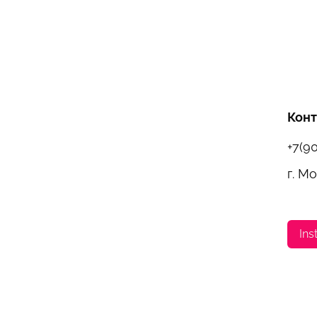
Кон
+7(9
г. М
Ins