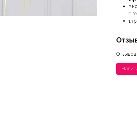
2 к
с г
1 г
Отзы
Отзывов
Напис