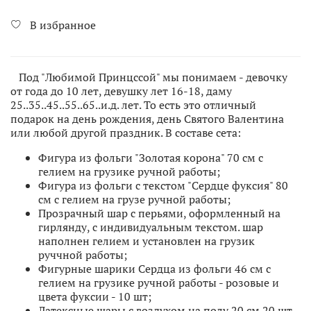
В избранное
Под "Любимой Принцссой" мы понимаем - девочку
от года до 10 лет, девушку лет 16-18, даму
25..35..45..55..65..и.д. лет. То есть это отличный
подарок на день рождения, день Святого Валентина
или любой другой праздник. В составе сета:
Фигура из фольги "Золотая корона" 70 см с
гелием на грузике ручной работы;
Фигура из фольги с текстом "Сердце фуксия" 80
см с гелием на грузе ручной работы;
Прозрачный шар с перьями, оформленный на
гирлянду, с индивидуальным текстом. шар
наполнен гелием и установлен на грузик
руччной работы;
Фигурные шарики Сердца из фольги 46 см с
гелием на грузике ручной работы - розовые и
цвета фуксии - 10 шт;
Латексные шары с воздухом на полу 20 см 20 шт -