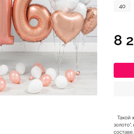
40
8 
Такой ж
золото",
составе