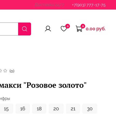
Доставка 24/7
+7(903) 777-17-75
0
0
0.00 руб.
(0)
макси "Розовое золото"
цифры
15
16
18
20
21
30