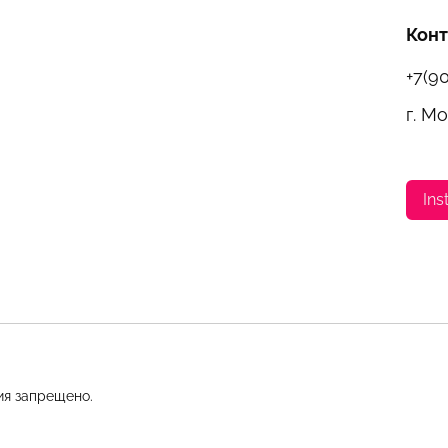
Кон
+7(9
г. М
Ins
ия запрещено.