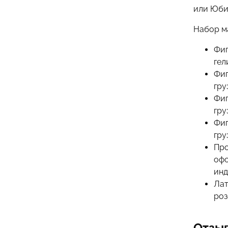
или Юби
Набор м
Фиг
гел
Фиг
гру
Фиг
гру
Фиг
гру
Про
офо
инд
Лат
роз
Отзы