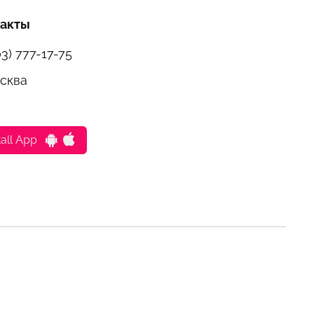
такты
03) 777-17-75
осква
tall App