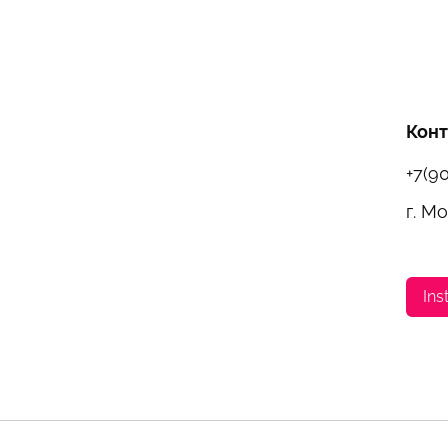
Кон
+7(9
г. М
Ins