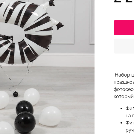
Набор ш
празднов
фотосес
который 
Фиг
на 
Фиг
руч