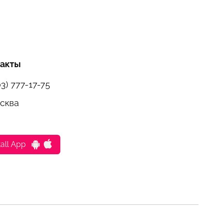
такты
03) 777-17-75
осква
tall App