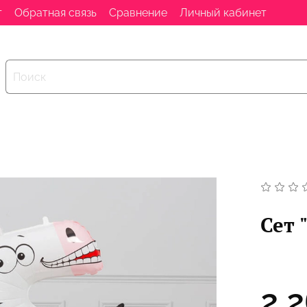
т
Обратная связь
Сравнение
Личный кабинет
Сет 
2 