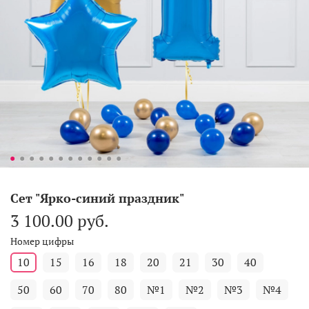
Сет "Ярко-синий праздник"
3 100.00 руб.
Номер цифры
10
15
16
18
20
21
30
40
50
60
70
80
№1
№2
№3
№4