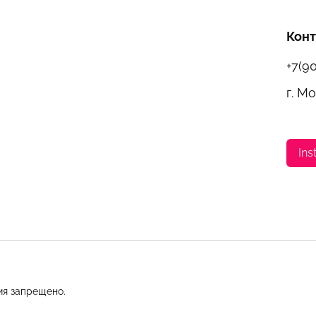
Кон
+7(9
г. М
Ins
ия запрещено.