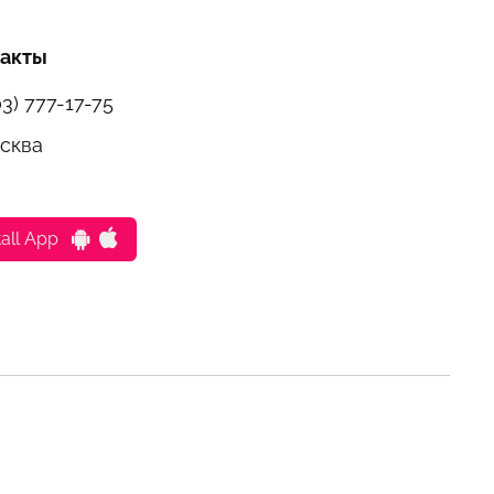
такты
03) 777-17-75
осква
tall App