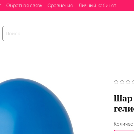
т
Обратная связь
Сравнение
Личный кабинет
Шар 
гел
Количес