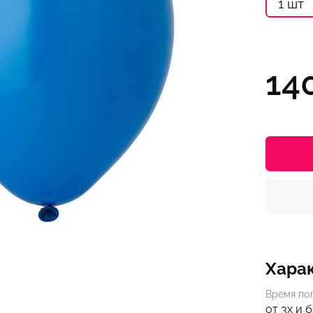
1 шт
14
Хара
Время по
от 3х и 