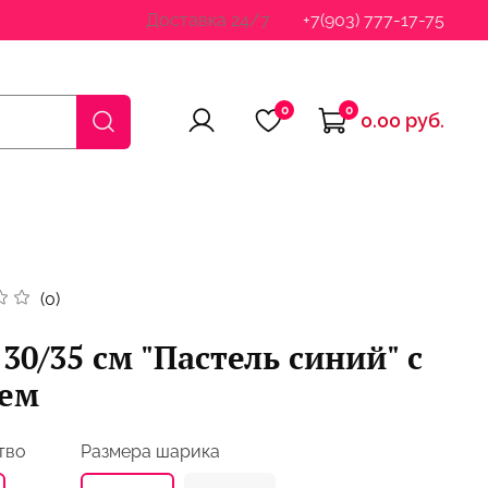
Доставка 24/7
+7(903) 777-17-75
0
0
0.00 руб.
(0)
30/35 см "Пастель синий" с
ием
тво
Размера шарика