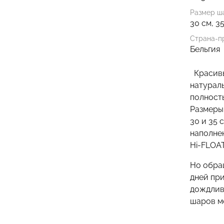
Размер ша
30 см, 3
Страна-п
Бельгия
Красивы
натураль
полност
Размеры
30 и 35 
наполне
Hi-FLOAT
Но обра
дней при
дождлив
шаров м