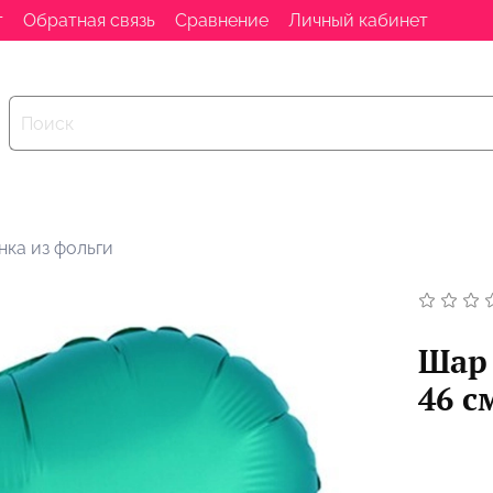
т
Обратная связь
Сравнение
Личный кабинет
нка из фольги
Шар 
46 с