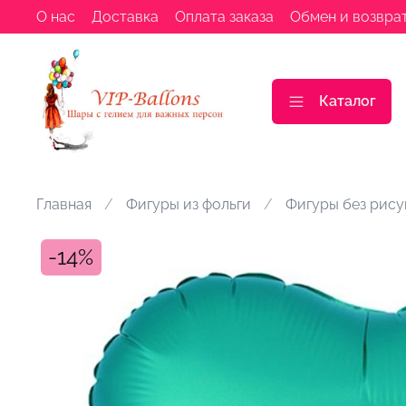
О нас
Доставка
Оплата заказа
Обмен и возвра
Каталог
Главная
Фигуры из фольги
Фигуры без рису
-14%