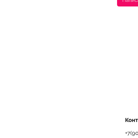
Напис
Кон
+7(9