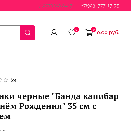
Доставка 24/7
+7(903) 777-17-75
0
0
0.00 руб.
(0)
ики черные "Банда капибар
Днём Рождения" 35 см с
ием