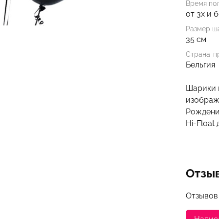
Время по
от 3х и 
Размер ша
35 см
Страна-п
Бельгия
Шарики и
изображ
Рождени
Hi-Float
Отзы
Отзывов