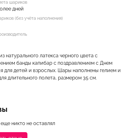
лета шариков
более дней
риков (без учёта наполнения)
роизводитель
з натурального латекса черного цвета с
ением банды капибар с поздравлением с Днем
я для детей и взрослых. Шары наполнены гелием и
 для длительного полета, размером 35 см.
вы
 еще никто не оставлял