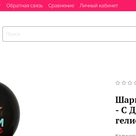
т
Обратная связь
Сравнение
Личный кабинет
Шар
- С 
гел