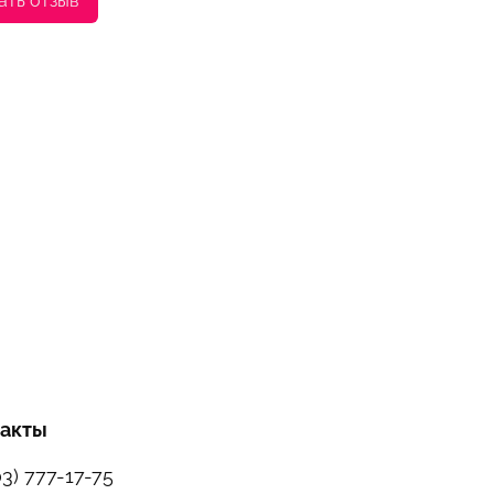
ать отзыв
такты
03) 777-17-75