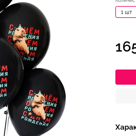
Количес
1 шт
16
Хара