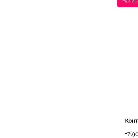
Напис
Кон
+7(9