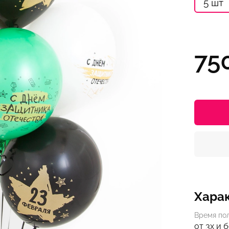
5 шт
75
Хара
Время по
от 3х и 