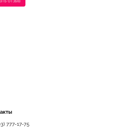
ать отзыв
такты
03) 777-17-75