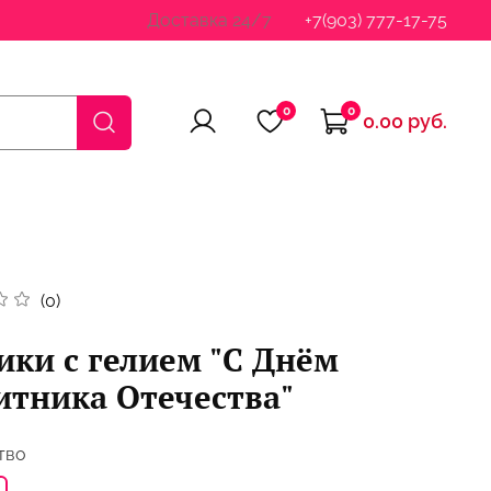
Доставка 24/7
+7(903) 777-17-75
0
0
0.00 руб.
(0)
ки с гелием "С Днём
тника Отечества"
тво