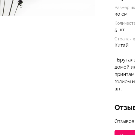
Размер ша
30 см
Количест
5 шт
Страна-п
Китай
Бруталь
домой ил
принтами
гелием и
шт.
Отзы
Отзывов