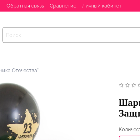
т
Обратная связь
Сравнение
Личный кабинет
ника Отечества"
Шари
Защи
Количес