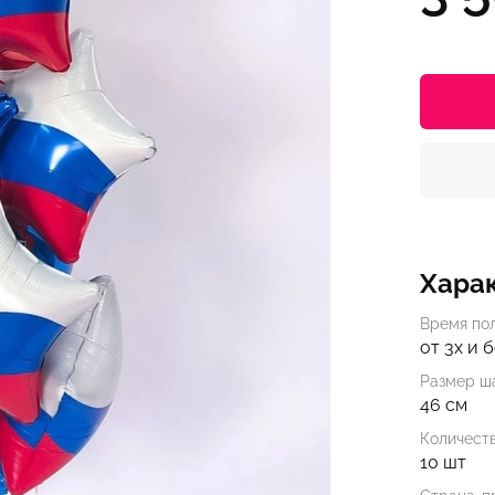
Хара
Время по
от 3х и 
Размер ша
46 см
Количест
10 шт