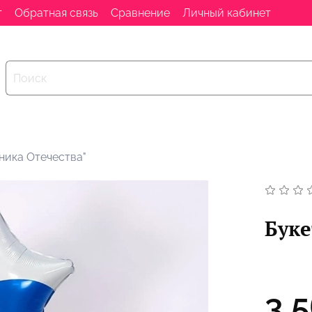
т
Обратная связь
Сравнение
Личный кабинет
ника Отечества"
Буке
3 