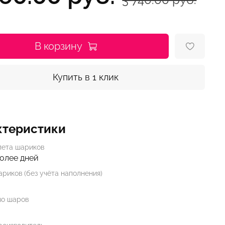
В корзину
Купить в 1 клик
ктеристики
лета шариков
более дней
риков (без учёта наполнения)
во шаров