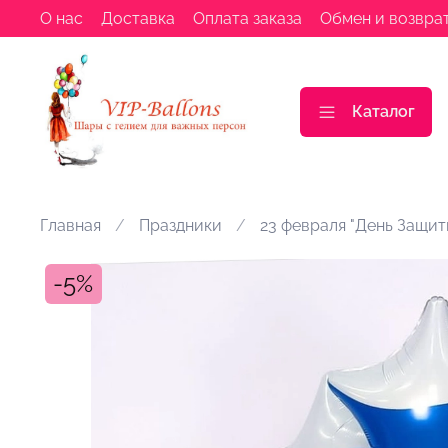
О нас
Доставка
Оплата заказа
Обмен и возвра
Каталог
Главная
Праздники
23 февраля "День Защит
-5%