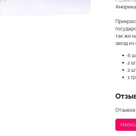
Страна-п
Америк
Прекрас
государс
так же н
звезд из
6 ш
2 ш
2 ш
1 г
Отзы
Отзывов
Напис