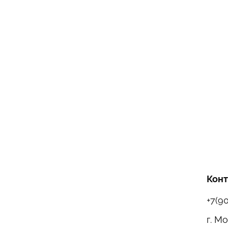
Кон
+7(9
г. М