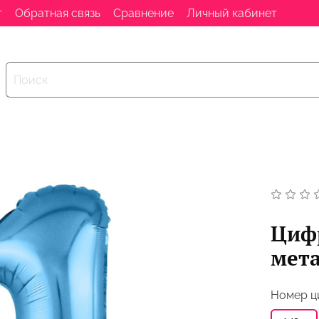
т
Обратная связь
Сравнение
Личный кабинет
Цифр
мета
Номер 