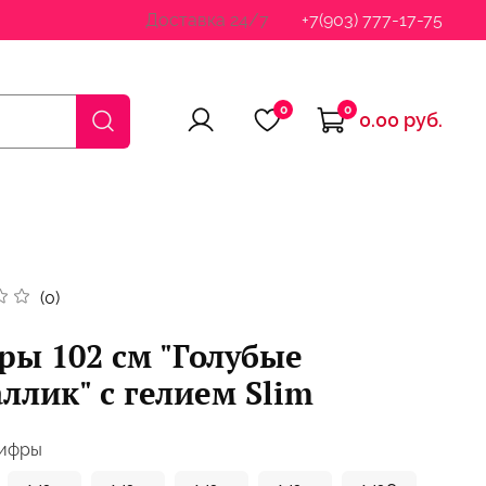
Доставка 24/7
+7(903) 777-17-75
0
0
0.00 руб.
(0)
ы 102 см "Голубые
ллик" с гелием Slim
цифры