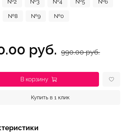
№2
№3
№4
№5
№6
№8
№9
№0
0.00 руб.
990.00 руб.
В корзину
Купить в 1 клик
ктеристики