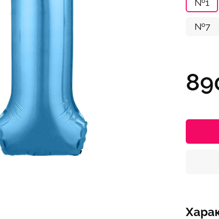
№1
№7
89
Хара