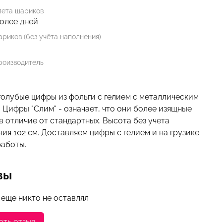
лета шариков
более дней
риков (без учёта наполнения)
роизводитель
голубые цифры из фольги с гелием с металлическим
 Цифры "Слим" - означает, что они более изящные
 в отличие от стандартных. Высота без учета
ия 102 см. Доставляем цифры с гелием и на грузике
работы.
вы
 еще никто не оставлял
ать отзыв