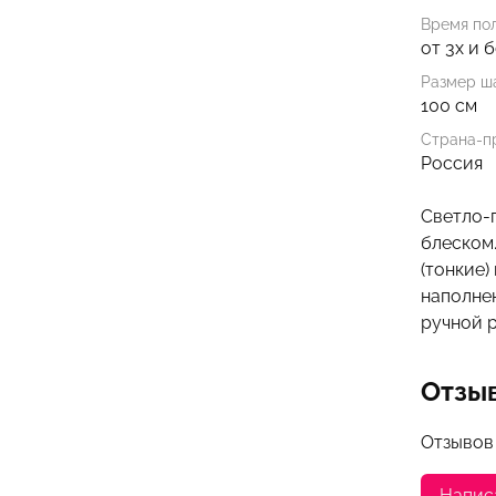
Время по
от 3х и 
Размер ша
100 см
Страна-п
Россия
Светло-
блеском.
(тонкие)
наполнен
ручной 
Отзы
Отзывов
Напис